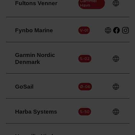
Gammel
Fultons Venner
Havn
Fynbo Marine
V-01
Garmin Nordic
S-02
Denmark
GoSail
Ø-06
Harba Systems
S-50