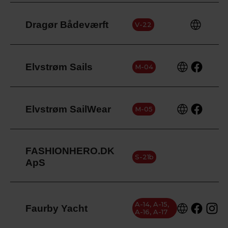
Dragør Bådeværft
V-22
Elvstrøm Sails
M-04
Elvstrøm SailWear
M-05
FASHIONHERO.DK
S-21b
ApS
A-14, A-15,
Faurby Yacht
A-16, A-17