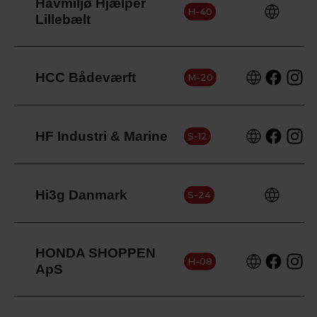
Havmiljø Hjælper
H-40
Lillebælt
HCC Bådeværft
M-20
HF Industri & Marine
S-12
Hi3g Danmark
S-24
HONDA SHOPPEN
H-08
ApS