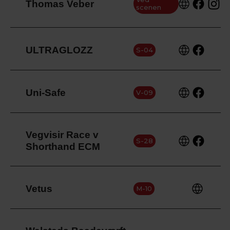
Thomas Veber
scenen
ULTRAGLOZZ
S-04
Uni-Safe
V-09
Vegvisir Race v
S-28
Shorthand ECM
Vetus
M-10