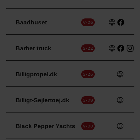
Baadhuset
V-06
Barber truck
S-22
Billigpropel.dk
S-26
Billigt-Sejlertoej.dk
S-08
Black Pepper Yachts
V-00