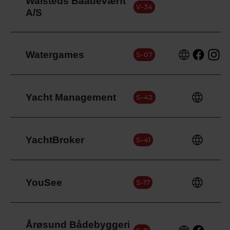
Walsteds Baadeværft
V-34
A/S
Watergames
S-07
Yacht Management
S-42
YachtBroker
S-41
YouSee
S-17
Årøsund Bådebyggeri