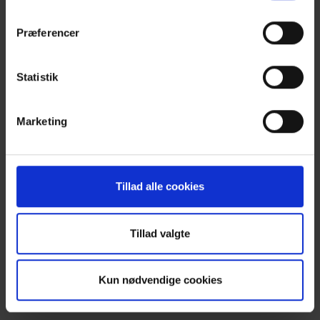
G-16 og G-
Reese Marin
Præferencer
17
Statistik
Renskib
V-20
Marketing
Riggerne
V-34
Tillad alle cookies
G-06 og G-
Risbjerg
07
Tillad valgte
Kun nødvendige cookies
Row For Police
F-01
Veterans