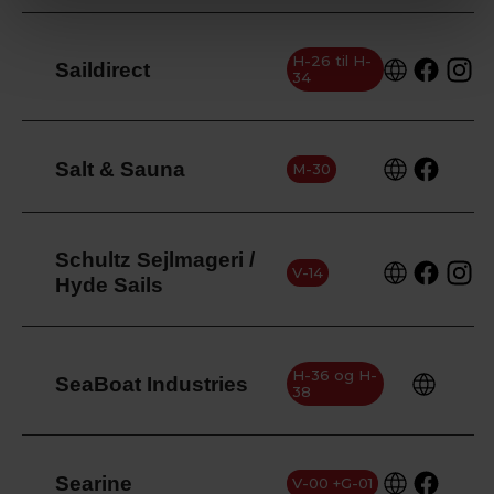
H-26 til H-
Saildirect
34
Salt & Sauna
M-30
Schultz Sejlmageri /
V-14
Hyde Sails
H-36 og H-
SeaBoat Industries
38
Searine
V-00 +G-01