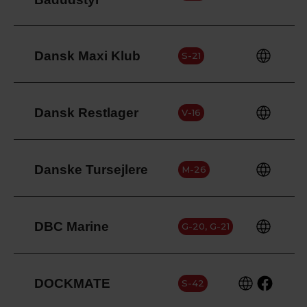
Dansk Maxi Klub
S-21
Dansk Restlager
V-16
Danske Tursejlere
M-26
DBC Marine
G-20, G-21
DOCKMATE
S-42