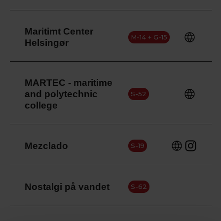
Maritimt Center
M-14 + G-15
Helsingør
MARTEC - maritime
and polytechnic
S-52
college
Mezclado
S-19
Nostalgi på vandet
S-62