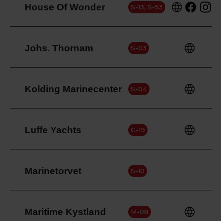
House Of Wonder
S-13, S-53
Johs. Thornam
S-03
Kolding Marinecenter
S-04
Luffe Yachts
G-19
Marinetorvet
S-10
Maritime Kystland
M-08