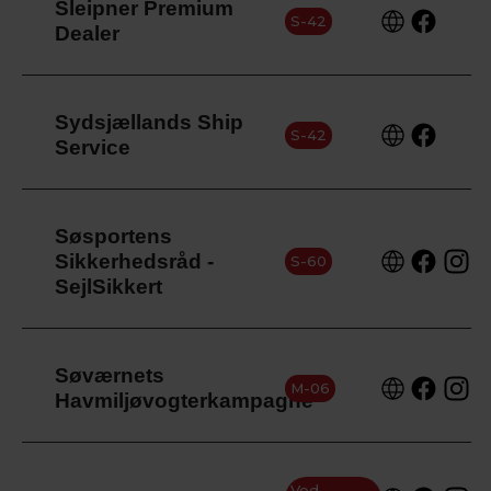
Sleipner Premium
S-42
Dealer
Sydsjællands Ship
S-42
Service
Søsportens
Sikkerhedsråd -
S-60
SejlSikkert
Søværnets
M-06
Havmiljøvogterkampagne
Ved