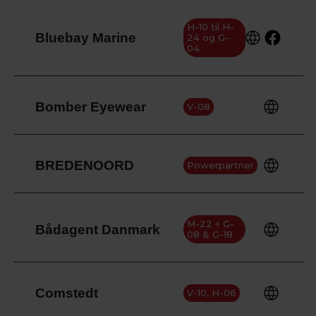
H-10 til H-
Bluebay Marine
24 og G-
04
Bomber Eyewear
V-08
BREDENOORD
Powerpartner
M-22 + G-
Bådagent Danmark
08 & G-18
Comstedt
V-10, H-06