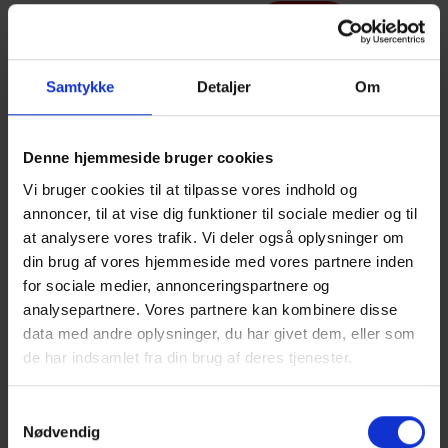
M-12, G-09,
Ocean Life
G-10, G-11
Samtykke
Detaljer
Om
Pantaenius
M-02
Denne hjemmeside bruger cookies
Vi bruger cookies til at tilpasse vores indhold og
Princess Yachts
G-22
annoncer, til at vise dig funktioner til sociale medier og til
Denmark
at analysere vores trafik. Vi deler også oplysninger om
din brug af vores hjemmeside med vores partnere inden
for sociale medier, annonceringspartnere og
Ranum Efterskole
Ø-02 og F-
analysepartnere. Vores partnere kan kombinere disse
04
College
data med andre oplysninger, du har givet dem, eller som
de har indsamlet fra din brug af deres tjenester.
Raymarine
M-16
Samtykkevalg
Nødvendig