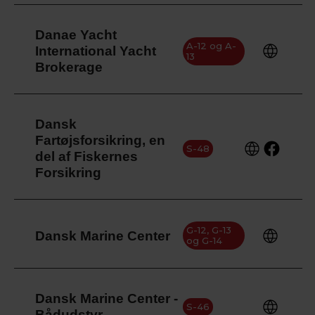
Danae Yacht
A-12 og A-
International Yacht
13
Brokerage
Dansk
Fartøjsforsikring, en
S-48
del af Fiskernes
Forsikring
G-12, G-13
Dansk Marine Center
og G-14
Dansk Marine Center -
S-46
Bådudstyr