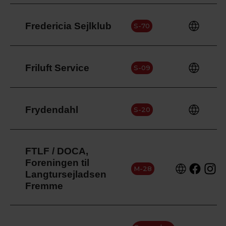
Fredericia Sejlklub
S-70
Friluft Service
S-09
Frydendahl
S-20
FTLF / DOCA,
Foreningen til
M-28
Langtursejladsen
Fremme