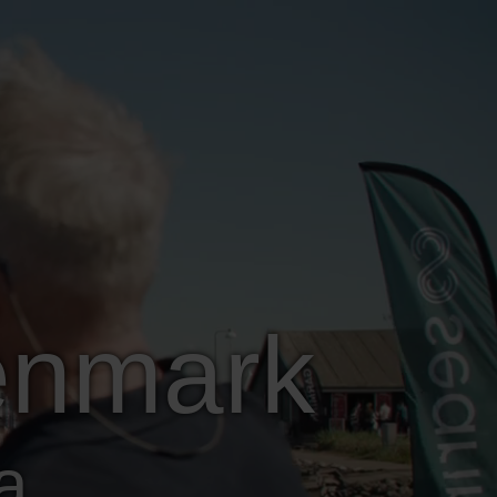
nmark
a