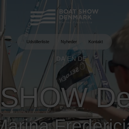
Udstillerliste
Nyheder
Kontakt
DA
EN
DE
 SHOW De
Marina Frederici